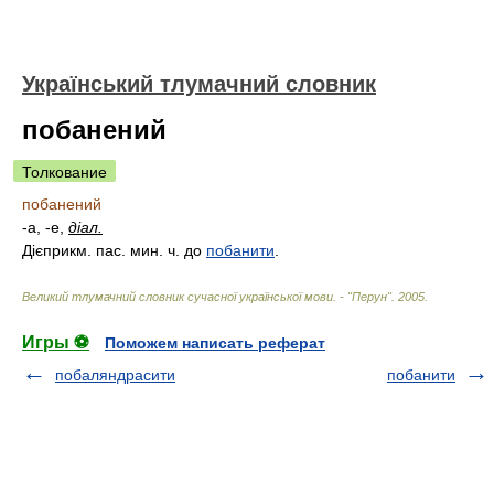
Український тлумачний словник
побанений
Толкование
побанений
-а, -е,
діал.
Дієприкм. пас. мин. ч. до
побанити
.
Великий тлумачний словник сучасної української мови. - "Перун"
.
2005
.
Игры ⚽
Поможем написать реферат
побаляндрасити
побанити